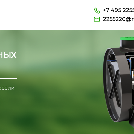
+7 495 225
2255220@m
НЫХ
оссии